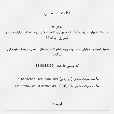
اطلاعات تماس
آدرس ها:
کارخانه: تهران، بزرگراه آیت الله سعیدی، شاطره، خیابان گلدسته، خیابان حسن
شیرازی، پلاک 14
شعبه فروش : خیابان اکباتان، کوچه ناظم الاطباءشمالی، سرای مهدیه، طبقه اول،
پلاک 5
کد پستی کارخانه : 3318683339
محصولات داخلی( تولیدی):
09129569389
-
02155252545
محصولات خارجی(بازرگانی):
09129569391
-
02155254342
اینماد