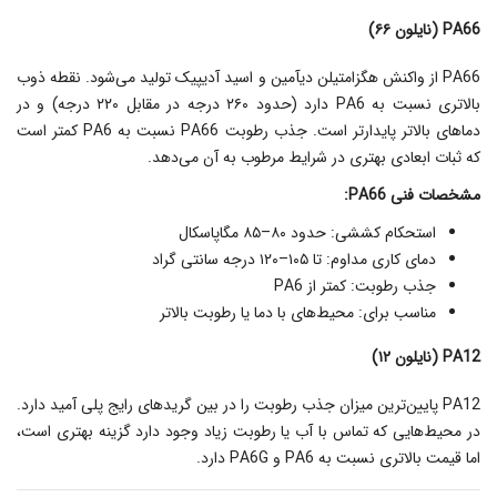
PA66 (نایلون ۶۶)
PA66 از واکنش هگزامتیلن دیآمین و اسید آدیپیک تولید می‌شود. نقطه ذوب
بالاتری نسبت به PA6 دارد (حدود ۲۶۰ درجه در مقابل ۲۲۰ درجه) و در
دماهای بالاتر پایدارتر است. جذب رطوبت PA66 نسبت به PA6 کمتر است
که ثبات ابعادی بهتری در شرایط مرطوب به آن می‌دهد.
مشخصات فنی PA66:
استحکام کششی: حدود ۸۰–۸۵ مگاپاسکال
دمای کاری مداوم: تا ۱۰۵–۱۲۰ درجه سانتی‌ گراد
جذب رطوبت: کمتر از PA6
مناسب برای: محیط‌های با دما یا رطوبت بالاتر
PA12 (نایلون ۱۲)
PA12 پایین‌ترین میزان جذب رطوبت را در بین گریدهای رایج پلی آمید دارد.
در محیط‌هایی که تماس با آب یا رطوبت زیاد وجود دارد گزینه بهتری است،
اما قیمت بالاتری نسبت به PA6 و PA6G دارد.