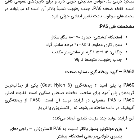
میلگرد درمی‌آید. خواص مکانیکی خوبی دارد و برای کاربردهای عمومی کافی
است. نقطه ضعف PA6، جذب رطوبت نسبتاً بالاتر آن است که می‌تواند در
محیط‌های مرطوب باعث تغییر ابعادی جزئی شود.
مشخصات فنی PA6:
استحکام کششی: حدود ۷۰–۸۰ مگاپاسکال
دمای کاری مداوم: تا ۸۵–۹۰ درجه سانتی‌گراد
چگالی: ۱.۱۳–۱.۱۵ گرم بر سانتی‌متر مکعب
جذب رطوبت: متوسط تا بالا
PA6G — گرید ریخته‌ گری، ستاره صنعت
PA6G
یا پلی آمید ۶ ریخته‌گری (Cast Nylon 6) یکی از جذاب‌ترین
گریدهای پلی آمید برای ساخت قطعات صنعتی سنگین است. تفاوت اصلی
PA6G با PA6 معمولی در فرآیند تولید آن است: PA6G از ریخته‌گری
آنیونیک در قالب ساخته می‌شود، نه از اکستروژن یا تزریق.
این فرآیند تولید چند مزیت کلیدی ایجاد می‌کند:
وزن مولکولی بسیار بالاتر
نسبت به PA6 اکستروژنی — زنجیره‌های
پلیمری طولانی‌تر یعنی استحکام بیشتر