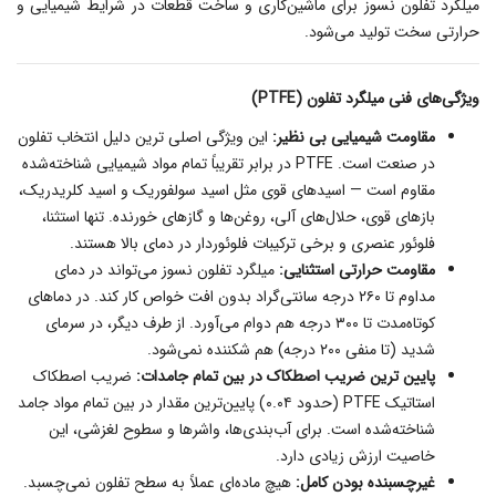
میلگرد تفلون نسوز برای ماشین‌کاری و ساخت قطعات در شرایط شیمیایی و
حرارتی سخت تولید می‌شود.
ویژگی‌های فنی میلگرد تفلون (PTFE)
مقاومت شیمیایی بی‌ نظیر:
این ویژگی اصلی‌ ترین دلیل انتخاب تفلون
در صنعت است. PTFE در برابر تقریباً تمام مواد شیمیایی شناخته‌شده
مقاوم است — اسیدهای قوی مثل اسید سولفوریک و اسید کلریدریک،
بازهای قوی، حلال‌های آلی، روغن‌ها و گازهای خورنده. تنها استثنا،
فلوئور عنصری و برخی ترکیبات فلوئوردار در دمای بالا هستند.
مقاومت حرارتی استثنایی:
میلگرد تفلون نسوز می‌تواند در دمای
مداوم تا ۲۶۰ درجه سانتی‌گراد بدون افت خواص کار کند. در دماهای
کوتاه‌مدت تا ۳۰۰ درجه هم دوام می‌آورد. از طرف دیگر، در سرمای
شدید (تا منفی ۲۰۰ درجه) هم شکننده نمی‌شود.
پایین‌ ترین ضریب اصطکاک در بین تمام جامدات:
ضریب اصطکاک
استاتیک PTFE (حدود ۰.۰۴) پایین‌ترین مقدار در بین تمام مواد جامد
شناخته‌شده است. برای آب‌بندی‌ها، واشرها و سطوح لغزشی، این
خاصیت ارزش زیادی دارد.
غیرچسبنده بودن کامل:
هیچ ماده‌ای عملاً به سطح تفلون نمی‌چسبد.