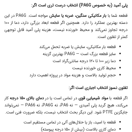
پلی آمید (به خصوص PA6G) انتخاب درست‌ تری است اگر:
قطعه شما با
بار مکانیکی سنگین، ضربه یا سایش
مواجه است. PA6G در این
دسته بهترین عملکرد را دارد. همچنین اگر قطعه ابعاد بزرگی دارد، دما از ۱۰۰
درجه تجاوز نمی‌کند و محیط خورنده نیست، هزینه پلی آمید قابل توجهی
کمتر از تفلون است.
قطعه بار مکانیکی، سایش یا ضربه تحمل می‌کند
سایز قطعه بزرگ است — PA6G بهترین گزینه
دما زیر ۱۰۰ تا ۱۲۰ درجه سانتی‌گراد است
محیط کاری خورنده نیست
حجم تولید بالاست و هزینه مواد در پروژه اهمیت دارد
تفلون نسوز انتخاب اجباری است اگر:
اگر قطعه با
مواد شیمیایی قوی
در تماس است یا در
دمای بالای ۱۵۰ درجه
کار
می‌کند، هیچ گرید پلی آمیدی — نه PA6، نه PA6G، نه PA66 — نمی‌تواند
جایگزین PTFE شود. این دیگر بحث انتخاب نیست، بلکه ضرورت فنی است.
قطعه با اسید، باز یا حلال‌های آلی در تماس مستقیم است
دمای کاری بالاست (بیش از ۱۵۰ درجه پیوسته)