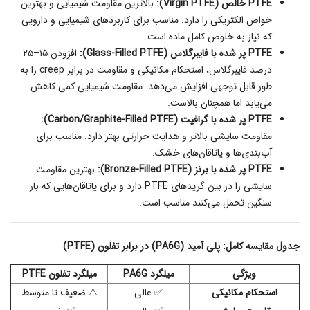
PTFE خالص (Virgin PTFE):
بالاترین مقاومت شیمیایی و بهترین
خواص الکتریکی را دارد. مناسب برای کاربردهای شیمیایی و دارویی
که نیاز به خلوص کامل ماده است.
PTFE پر شده با فایبرگلاس (Glass-Filled PTFE):
افزودن ۱۵–۲۵
درصد فایبرگلاس، استحکام مکانیکی و مقاومت در برابر creep را به
طور قابل توجهی افزایش می‌دهد. مقاومت شیمیایی کمی کاهش
می‌یابد اما همچنان بالاست.
PTFE پر شده با گرافیت (Carbon/Graphite-Filled PTFE):
مقاومت سایشی بالاتر و هدایت حرارتی بهتر دارد. مناسب برای
آب‌بندی‌ها و یاتاقان‌های خشک.
PTFE پر شده با برنز (Bronze-Filled PTFE):
بهترین مقاومت
سایشی را در بین گریدهای PTFE دارد و برای یاتاقان‌هایی که بار
سنگین تحمل می‌کنند مناسب است.
جدول مقایسه کامل: پلی آمید (PA6G) در برابر تفلون (PTFE)
ویژگی
میلگرد PA6G
میلگرد تفلون PTFE
استحکام مکانیکی
✅ عالی
⚠️ ضعیف تا متوسط