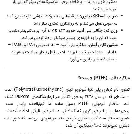
عملکرد خوبی دارد — برخلاف برخی پلاستیک‌های دیگر که زیر بار
ضربه می‌شکنند.
ضریب اصطکاک پایین:
در قطعاتی که حرکت لغزشی دارند، پلی آمید
به خوبی عمل می‌کند و به روانکاری کمتری نیاز دارد.
وزن کم:
چگالی پلی آمید حدود ۱.۱۳ تا ۱.۱۷ گرم بر سانتی‌متر مکعب
است که آن را به گزینه‌ای بسیار سبک‌تر از فلز تبدیل می‌کند.
ماشین‌ کاری آسان:
میلگرد پلی آمید — به خصوص PA6 و PA6G —
با ابزار استاندارد تراش و فرز به راحتی قابل پردازش است و هزینه
ساخت قطعه را پایین می‌آورد.
میلگرد تفلون (PTFE) چیست؟
تفلون نام تجاری پلی‌ تترا فلوئورو اتیلن (Polytetrafluoroethylene) است
— ماده‌ای که در سال ۱۹۳۸ به طور اتفاقی در آزمایشگاه‌های DuPont کشف
شد. ساختار شیمیایی PTFE بسیار ساده اما فوق‌العاده پایدار است:
زنجیره‌هایی از اتم‌های کربن که کاملاً توسط اتم‌های فلوئور احاطه شده‌اند.
همین ساختار است که به تفلون خواص منحصربه‌فردی می‌دهد که هیچ ماده
دیگری نمی‌تواند کاملاً جایگزین آن شود.