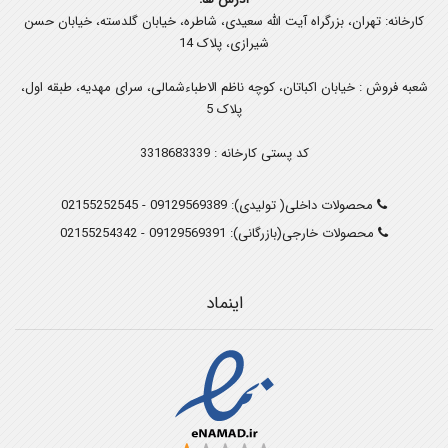
کارخانه: تهران، بزرگراه آیت الله سعیدی، شاطره، خیابان گلدسته، خیابان حسن
شیرازی، پلاک 14
شعبه فروش : خیابان اکباتان، کوچه ناظم الاطباءشمالی، سرای مهدیه، طبقه اول،
پلاک 5
کد پستی کارخانه : 3318683339
محصولات داخلی( تولیدی):
09129569389
-
02155252545
محصولات خارجی(بازرگانی):
09129569391
-
02155254342
اینماد