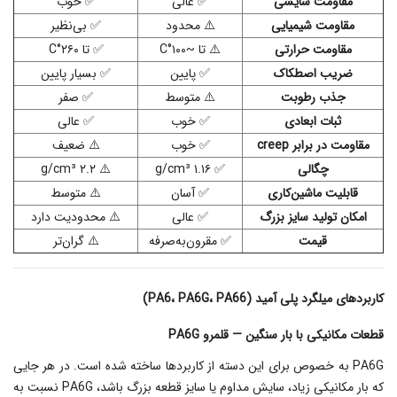
مقاومت سایشی
✅ عالی
✅ خوب
مقاومت شیمیایی
⚠️ محدود
✅ بی‌نظیر
مقاومت حرارتی
⚠️ تا ~۱۰۰°C
✅ تا ۲۶۰°C
ضریب اصطکاک
✅ پایین
✅ بسیار پایین
جذب رطوبت
⚠️ متوسط
✅ صفر
ثبات ابعادی
✅ خوب
✅ عالی
مقاومت در برابر creep
✅ خوب
⚠️ ضعیف
چگالی
✅ ۱.۱۶ g/cm³
⚠️ ۲.۲ g/cm³
قابلیت ماشین‌کاری
✅ آسان
⚠️ متوسط
امکان تولید سایز بزرگ
✅ عالی
⚠️ محدودیت دارد
قیمت
✅ مقرون‌به‌صرفه
⚠️ گران‌تر
کاربردهای میلگرد پلی آمید (PA6، PA6G، PA66)
قطعات مکانیکی با بار سنگین — قلمرو PA6G
PA6G به خصوص برای این دسته از کاربردها ساخته شده است. در هر جایی
که بار مکانیکی زیاد، سایش مداوم یا سایز قطعه بزرگ باشد، PA6G نسبت به