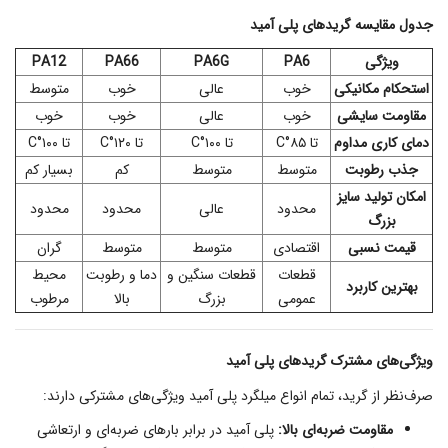
جدول مقایسه گریدهای پلی آمید
ویژگی
PA6
PA6G
PA66
PA12
استحکام مکانیکی
خوب
عالی
خوب
متوسط
مقاومت سایشی
خوب
عالی
خوب
خوب
دمای کاری مداوم
تا ۸۵°C
تا ۱۰۰°C
تا ۱۲۰°C
تا ۱۰۰°C
جذب رطوبت
متوسط
متوسط
کم
بسیار کم
امکان تولید سایز
محدود
عالی
محدود
محدود
بزرگ
قیمت نسبی
اقتصادی
متوسط
متوسط
گران
قطعات
قطعات سنگین و
دما و رطوبت
محیط
بهترین کاربرد
عمومی
بزرگ
بالا
مرطوب
ویژگی‌های مشترک گریدهای پلی آمید
صرف‌نظر از گرید، تمام انواع میلگرد پلی آمید ویژگی‌های مشترکی دارند:
مقاومت ضربه‌ای بالا:
پلی آمید در برابر بارهای ضربه‌ای و ارتعاشی