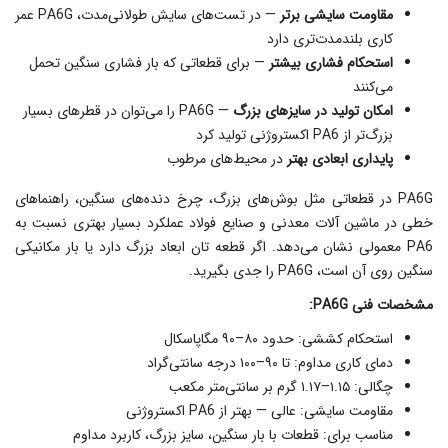
مقاومت سایشی برتر
— در تست‌های سایش طولانی‌مدت، PA6G عمر
کاری بلندمدت‌تری دارد
استحکام فشاری بیشتر
— برای قطعاتی که بار فشاری سنگین تحمل
می‌کنند
امکان تولید در سایزهای بزرگ
— PA6G را می‌توان در قطرهای بسیار
بزرگ‌تر از PA6 اکستروژنی تولید کرد
پایداری ابعادی بهتر
در محیط‌های مرطوب
PA6G در قطعاتی مثل بوش‌های بزرگ، چرخ‌ دنده‌های سنگین، راهنماهای
خطی در ماشین‌ آلات معدنی و صنایع فولاد عملکرد بسیار بهتری نسبت به
PA6 معمولی نشان می‌دهد. اگر قطعه‌ تان ابعاد بزرگ دارد یا بار مکانیکی
سنگین روی آن است، PA6G را جدی بگیرید.
مشخصات فنی PA6G:
استحکام کششی: حدود ۸۰–۹۰ مگاپاسکال
دمای کاری مداوم: تا ۹۰–۱۰۰ درجه سانتی‌گراد
چگالی: ۱.۱۵–۱.۱۷ گرم بر سانتی‌متر مکعب
مقاومت سایشی: عالی — بهتر از PA6 اکستروژنی
مناسب برای: قطعات با بار سنگین، سایز بزرگ، کاربرد مداوم