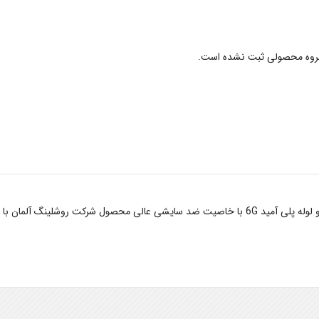
گروه محصولی ثبت نشده است.
فروشگاه آنلاین پارس پلیمر عرضه کننده انواع ورق و میلگرد و لوله پلی آمید 6G با خاصیت ضد سایشی عا