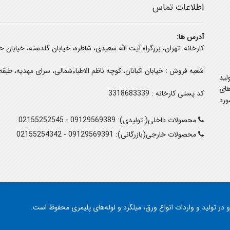
اطلاعات تماس
آدرس ها:
کارخانه: تهران، بزرگراه آیت الله سعیدی، شاطره، خیابان گلدسته، خیابان ح
شعبه فروش : خیابان اکباتان، کوچه ناظم الاطباءشمالی، سرای مهدیه، طبقه 
لید
ای
کد پستی کارخانه : 3318683339
ورد
محصولات داخلی( تولیدی):
09129569389
-
02155252545
محصولات خارجی(بازرگانی):
09129569391
-
02155254342