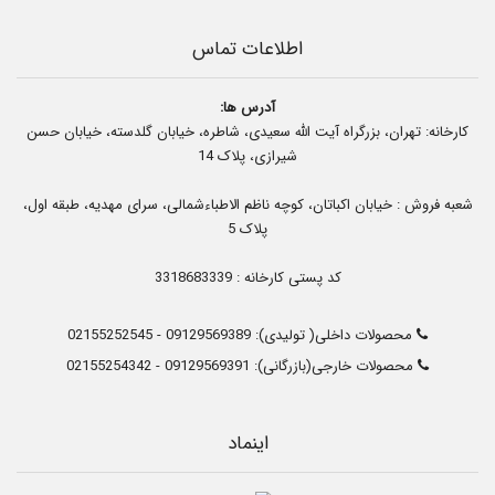
اطلاعات تماس
آدرس ها:
کارخانه: تهران، بزرگراه آیت الله سعیدی، شاطره، خیابان گلدسته، خیابان حسن
شیرازی، پلاک 14
شعبه فروش : خیابان اکباتان، کوچه ناظم الاطباءشمالی، سرای مهدیه، طبقه اول،
پلاک 5
کد پستی کارخانه : 3318683339
محصولات داخلی( تولیدی):
09129569389
-
02155252545
محصولات خارجی(بازرگانی):
09129569391
-
02155254342
اینماد