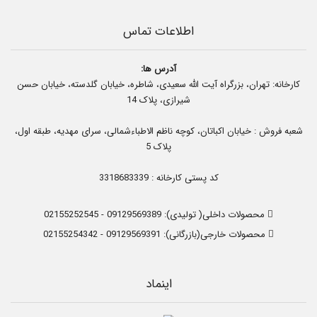
اطلاعات تماس
آدرس ها:
کارخانه: تهران، بزرگراه آیت الله سعیدی، شاطره، خیابان گلدسته، خیابان حسن
شیرازی، پلاک 14
شعبه فروش : خیابان اکباتان، کوچه ناظم الاطباءشمالی، سرای مهدیه، طبقه اول،
پلاک 5
کد پستی کارخانه : 3318683339
محصولات داخلی( تولیدی):
09129569389
-
02155252545
محصولات خارجی(بازرگانی):
09129569391
-
02155254342
اینماد