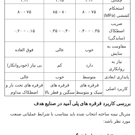
استحکام
۷۵ - ۸۰
۸۰ - ۸۵
۷۵ - ۸۰
کششی (MPa)
ضریب
اصطکاک
۰.۳۵ - ۰.۴۰
۰.۳۰ - ۰.۳۵
۰.۱۵ - ۰.۲۰
(سایدگی)
مقاومت به
خوب
عالی
فوق ‌العاده
سایش
نیاز به
دارد
کم
بی ‌نیاز (خودروانکار)
روانکاری
پایداری ابعادی
متوسط
خوب
عالی
قرقره‌ های
قرقره ‌های
قرقره ‌های تحت بار و
کاربرد اصلی
سبک و متوسط
سنگین و قطر بالا
اصطکاک مداوم
بررسی کاربرد قرقره ‌های پلی آمید در صنایع هدف
متریال نیمه ‌ساخته انتخاب ‌شده باید متناسب با شرایط عملیاتی صنعت
مورد نظر باشد: