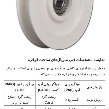
مقایسه مشخصات فنی متریال‌های ساخت قرقره
جدول زیر پارامترهای کلیدی میلگردهای مهندسی را برای انتخاب متریال
مناسب جهت تراشکاری قرقره مقایسه می‌کند:
میلگرد پلی
میلگرد پلی آمید
میلگرد زلامید (PA6G
پارامتر فنی
آمید (PA6)
کست (PA6G)
+ Oil)
ریخته ‌گری
ریخته ‌گری اصلاح
روش تولید
اکسترودی
(Cast)
‌شده با روغن
چگالی
۱.۱۴
۱.۱۵
۱.۱۴