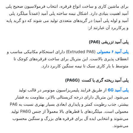
برای ماشین ‌کاری و ساخت انواع قرقره، انتخاب فرمولاسیون صحیح پلی
آمید اهمیت بنیادی دارد. اشکال نیمه‌ ساخته پلی آمید (عمدتاً میلگرد پلی
آمید و لوله پلی آمید) در گریدهای متعددی تولید می ‌شوند که دو گرید پایه
و پرکاربرد آن عبارتند از:
پلی آمید تزریقی (PA6)
پلی آمید ۶ معمولی
(Extruded PA6) دارای استحکام مکانیکی مناسب و
انعطاف ‌پذیری بالاست. این متریال برای ساخت قرقره‌های کوچک تا
متوسط با بار کاری سبک تا نیمه‌ سنگین کاربرد دارد.
پلی آمید ریخته‌ گری یا کست (PA6G)
پلی آمید 6G
از طریق فرایند پلیمریزاسیون مونومر در قالب تولید
می‌شود. این متریال دارای درجه کریستالی بالاتر، مقاومت به فشار
بیشتر، جذب رطوبت کمتر و پایداری ابعادی بسیار بهتری نسبت به PA6
معمولی است. میلگردهای با قطرهای بالا معمولاً از جنس PA6G تولید
می‌شوند و انتخابی ایده ‌آل برای قرقره ‌های بزرگ و سنگین محسوب
می‌شوند.