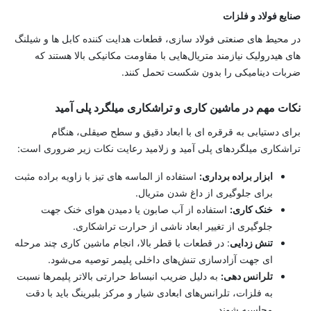
صنایع فولاد و فلزات
در محیط‌ های صنعتی فولاد سازی، قطعات هدایت ‌کننده کابل‌ ها و شیلنگ‌
های هیدرولیک نیازمند متریال‌هایی با مقاومت مکانیکی بالا هستند که
ضربات دینامیکی را بدون شکست تحمل کنند.
نکات مهم در ماشین ‌کاری و تراشکاری میلگرد پلی آمید
برای دستیابی به قرقره‌ ای با ابعاد دقیق و سطح صیقلی، هنگام
تراشکاری میلگردهای پلی آمید و زلامید رعایت نکات زیر ضروری است:
ابزار براده ‌برداری:
استفاده از الماسه‌ های تیز با زاویه براده مثبت
برای جلوگیری از داغ شدن متریال.
خنک‌ کاری:
استفاده از آب‌ صابون یا دمیدن هوای خنک جهت
جلوگیری از تغییر ابعاد ناشی از حرارت تراشکاری.
تنش ‌زدایی
: در قطعات با قطر بالا، انجام ماشین ‌کاری چند مرحله
‌ای جهت آزادسازی تنش‌های داخلی پلیمر توصیه می‌شود.
تلرانس ‌دهی:
به دلیل ضریب انبساط حرارتی بالاتر پلیمرها نسبت
به فلزات، تلرانس‌های ابعادی شیار و مرکز بلبرینگ باید با دقت
محاسبه شوند.