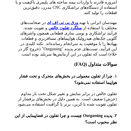
امروزه قادرند با واردات نیمه‌ ساخته‌ های پلیمری باکیفیت و با
استفاده از دستگاه‌های تراشکاری CNC مدرن، دقیق‌ترین
قطعات را تولید کنند.
مهندسان ایرانی با تهیه
ورق پی تی اف ای
در ضخامت‌های
مختلف یا استفاده از
میلگرد تفلون خالص
و تقویت‌ شده،
فرآیند تراشکاری و بومی‌ سازی قطعاتی همچون واشرهای
گلویی جک‌های هیدرولیک هواپیماهای مسافربری و قطعات
پهپادها را با موفقیت به سرانجام رسانده‌اند. نکته کلیدی در
این فرآیند، تست‌های عدم پدیده "Outgassing" (خروج گاز در
خلاء) است که تفلون در این آزمایش‌ها سربلند بوده است.
سوالات متداول (FAQ)
۱. چرا از تفلون معمولی در بخش‌های متحرک و تحت فشار
هواپیما استفاده نمی‌شود؟
تفلون خالص در برابر سایش و تغییر شکل تحت بار مداوم
(خزش) ضعیف است. به همین دلیل در بخش‌های پرفشار از
تفلون تقویت‌ شده با کربن، برنز یا گرافیت استفاده می‌شود.
۲. پدیده Outgassing چیست و چرا تفلون در فضاپیمایی از این
نظر محبوب است؟