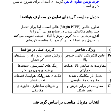
خرید بوشن تفلون خالص
گزینه‌ ای ایده‌آل برای شروع ماشین‌
کاری است.
جدول مقایسه گرید‌های تفلون در مصارف هوافضا
تفلون خالص (Virgin PTFE) عالی است، اما برای تحمل
فشارهای مکانیکی شدید در صنایع هوایی، آن را با
افزودنی‌هایی مانند کربن، برنز یا الیاف شیشه تقویت می‌کنند.
در جدول زیر عملکرد این گریدها را مقایسه کرده‌ایم:
)
ویژگی شاخص
کاربرد اصلی در هوافضا
ص (Pure
عایق الکتریکی عالی، خلوص
روکش سیم، عایق رادار، سیل‌های
بالا
کم‌ فشار
مقاومت به سایش بالا، هدایت
رینگ‌ های کمپرسور، شفت‌ها،
حرارتی
بوش‌های بدون روانکار
تحمل بار مکانیکی شدید،
جک‌های هیدرولیک هواپیما، قطعات
مقاومت مغناطیسی
تحت فشار
(Glass
مقاومت در برابر خزش و
واشرهای ساختاری، عایق‌های
تغییر شکل
مکانیکی
انتخاب متریال مناسب بر اساس گرید فنی