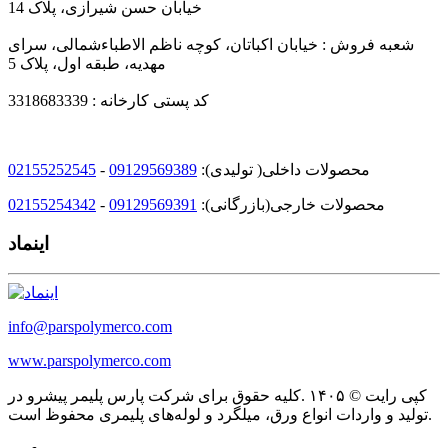
خیابان حسن شیرازی، پلاک 14
شعبه فروش : خیابان اکباتان، کوچه ناظم الاطباءشمالی، سرای
مهدیه، طبقه اول، پلاک 5
کد پستی کارخانه : 3318683339
محصولات داخلی( تولیدی):
09129569389
-
02155252545
محصولات خارجی(بازرگانی):
09129569391
-
02155254342
اینماد
info@parspolymerco.com
www.parspolymerco.com
کپی رایت © ۱۴۰۵ .کلیه حقوق برای شرکت پارس پلیمر پیشرو در
تولید و واردات انواع ورق، میلگرد و لوله‌های پلیمری محفوظ است.