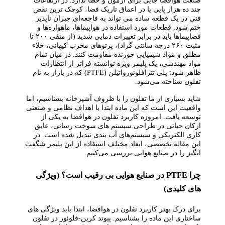
صنعت هوافضا جایی برای آزمون و خطا ندارد. در ارتفاعات
چند ده هزار پایی یا در اعماق تاریک فضا، کوچک‌ ترین نقص
فنی در یک قطعه ساده می‌ تواند به فاجعه‌ای جبران‌ ناپذیر
ختم شود. قطعات مورد استفاده در هواپیماها، ماهواره‌ها و
فضاپیماها باید در برابر تغییرات دمایی شدید (از منفی ۲۰۰ تا
مثبت ۲۶۰ درجه سانتی‌ گراد)، پرتوهای مخرب کیهانی، خلاء
مطلق و مواد شیمیایی خورنده مقاومت کنند. در میان تمام
مواد مهندسی، یک پلیمر ویژه توانسته فراتر از انتظارات
ظاهر شود: پلی‌ تترافلوئورواتیلن (PTFE) که در بازار به نام
تفلون شناخته می‌شود.
شاید بسیاری از ما تفلون را با ظروف آشپزخانه بشناسیم، اما
واقعیت این است که این ماده ابتدا با اهداف نظامی و صنعتی
توسعه یافت. امروزه کاربرد تفلون در هوافضا به یکی از
ارکان حیاتی در طراحی سیستم‌ های سوخت‌ رسانی، عایق‌
کاری الکتریکی و سیستم‌های آب‌ بندی تبدیل شده است. در
این مقاله تخصصی، ابعاد مختلف استفاده از این پلیمر شگفت‌
انگیز را در صنایع هوایی بررسی می‌کنیم.
چرا PTFE در صنایع هوایی بی‌ رقیب است؟ (ویژگی‌
های کلیدی)
برای درک بهتر کاربرد تفلون در هوافضا، ابتدا باید ویژگی‌ های
ساختاری این ماده را بشناسیم. پیوند کربن-فلوئور در تفلون