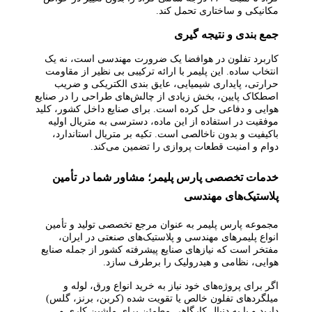
مکانیکی و ساختاری تحمل کند.
جمع‌ بندی و نتیجه‌ گیری
کاربرد تفلون در هوافضا یک ضرورت مهندسی است، نه یک
انتخاب ساده. این پلیمر با ارائه ترکیبی بی‌ نظیر از مقاومت
حرارتی، پایداری شیمیایی، عایق‌ بندی الکتریکی و ضریب
اصطکاک پایین، بخش زیادی از چالش‌های طراحی را در صنایع
هوایی و دفاعی حل کرده است. برای صنایع داخل کشور، کلید
موفقیت در استفاده از این ماده، دسترسی به متریال اولیه
باکیفیت و بدون ناخالصی است. تکیه بر متریال استاندارد،
دوام و امنیت قطعات پروازی را تضمین می‌کند.
خدمات تخصصی پارس پلیمر؛ مشاور شما در تأمین
پلاستیک‌های مهندسی
مجموعه پارس پلیمر به عنوان مرجع تخصصی تولید و تأمین
انواع پلیمرهای مهندسی و پلاستیک‌های صنعتی در ایران،
مفتخر است که نیازهای صنایع پیشرفته کشور از جمله صنایع
هوایی، نظامی و هیدرولیک را برطرف سازد.
اگر برای پروژه‌های خود نیاز به خرید انواع ورق، لوله و
میلگردهای تفلون خالص یا تقویت شده (کربن، برنز، گلس)
دارید و یا به دنبال کارگاهی مطمئن برای ماشین‌ کاری و