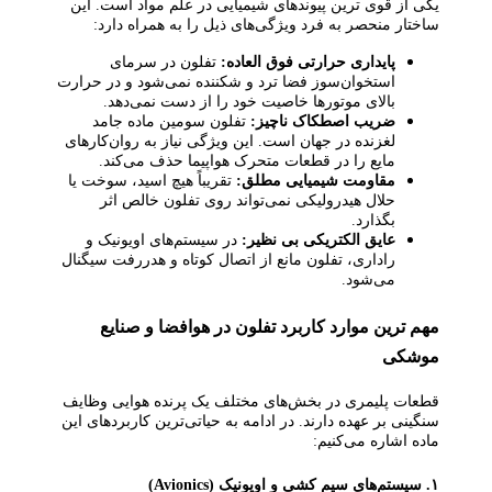
یکی از قوی‌ ترین پیوندهای شیمیایی در علم مواد است. این
ساختار منحصر به‌ فرد ویژگی‌های ذیل را به همراه دارد:
پایداری حرارتی فوق‌ العاده:
تفلون در سرمای
استخوان‌سوز فضا ترد و شکننده نمی‌شود و در حرارت
بالای موتورها خاصیت خود را از دست نمی‌دهد.
ضریب اصطکاک ناچیز:
تفلون سومین ماده جامد
لغزنده در جهان است. این ویژگی نیاز به روان‌کارهای
مایع را در قطعات متحرک هواپیما حذف می‌کند.
مقاومت شیمیایی مطلق:
تقریباً هیچ اسید، سوخت یا
حلال هیدرولیکی نمی‌تواند روی تفلون خالص اثر
بگذارد.
عایق الکتریکی بی‌ نظیر:
در سیستم‌های اویونیک و
راداری، تفلون مانع از اتصال کوتاه و هدررفت سیگنال
می‌شود.
مهم‌ ترین موارد کاربرد تفلون در هوافضا و صنایع
موشکی
قطعات پلیمری در بخش‌های مختلف یک پرنده هوایی وظایف
سنگینی بر عهده دارند. در ادامه به حیاتی‌ترین کاربردهای این
ماده اشاره می‌کنیم:
۱. سیستم‌های سیم‌ کشی و اویونیک (Avionics)