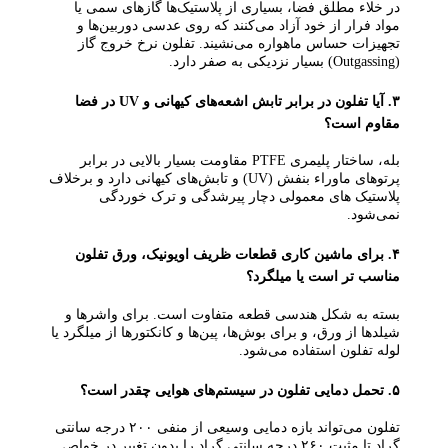
در خلاء مطلق فضا، بسیاری از پلاستیک‌ها گازهای سمی یا
مواد فرار از خود آزاد می‌کنند که روی عدسی دوربین‌ها و
تجهیزات حساس ماهواره می‌نشیند. تفلون نرخ خروج گاز
(Outgassing) بسیار نزدیکی به صفر دارد.
۳. آیا تفلون در برابر تابش اشعه‌های کیهانی و UV در فضا
مقاوم است؟
بله، ساختار پلیمری PTFE مقاومت بسیار بالایی در برابر
پرتوهای ماوراء بنفش (UV) و تابش‌های کیهانی دارد و برخلاف
پلاستیک‌ های معمولی دچار پیرشدگی و ترک‌ خوردگی
نمی‌شود.
۴. برای ماشین‌ کاری قطعات ظریف اویونیک، ورق تفلون
مناسب‌ تر است یا میلگرد؟
بسته به شکل هندسی قطعه متفاوت است. برای واشرها و
شیلدها از ورق، و برای بوش‌ها، پین‌ها و کانکتورها از میلگرد یا
لوله تفلون استفاده می‌شود.
۵. تحمل دمایی تفلون در سیستم‌های هوایی چقدر است؟
تفلون می‌تواند بازه دمایی وسیعی از منفی ۲۰۰ درجه سانتی‌
گراد تا مثبت ۲۶۰ درجه سانتی‌ گراد را بدون تغییر در خواص