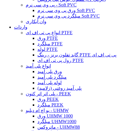
پی وی سی نرم - Soft PVC
ورق پی وی سی نرم Soft PVC
میلگرد پی وی سی نرم Soft PVC
وان آبکاری
واردات
انواع پی تی اف ای PTFE
ورق PTFE
میلگرد PTFE
لوله PTFE
گاید تفلون برنز - رینگ PTFE پی تی اف ای
رول پی تی اف ای PTFE
انواع پلی آمید
ورق پلی آمید
میلگرد پلی آمید
لوله پلی آمید
پلی آمید روغنی (زلامید)
پلی اتر اتر کتون - PEEK
ورق PEEK
میلگرد PEEK
یو اچ ام دبلیو - UHMW
ورق UHMW 1000
میلگرد UHMW1000
ماتروکس - UHMW88