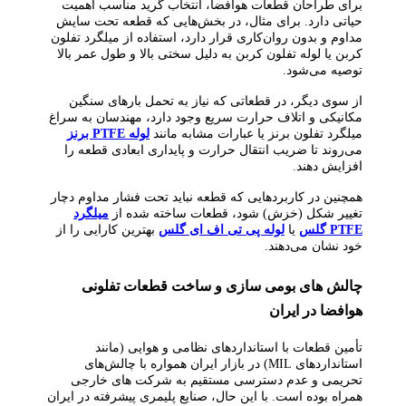
برای طراحان قطعات هوافضا، انتخاب گرید مناسب اهمیت
حیاتی دارد. برای مثال، در بخش‌هایی که قطعه تحت سایش
مداوم و بدون روان‌کاری قرار دارد، استفاده از میلگرد تفلون
کربن یا لوله تفلون کربن به دلیل سختی بالا و طول عمر بالا
توصیه می‌شود.
از سوی دیگر، در قطعاتی که نیاز به تحمل بارهای سنگین
مکانیکی و اتلاف حرارت سریع وجود دارد، مهندسان به سراغ
میلگرد تفلون برنز یا عبارات مشابه مانند
لوله PTFE برنز
می‌روند تا ضریب انتقال حرارت و پایداری ابعادی قطعه را
افزایش دهند.
همچنین در کاربردهایی که قطعه نباید تحت فشار مداوم دچار
تغییر شکل (خزش) شود، قطعات ساخته شده از
میلگرد
PTFE گلس
یا
لوله پی تی اف ای گلس
بهترین کارایی را از
خود نشان می‌دهند.
چالش‌ های بومی‌ سازی و ساخت قطعات تفلونی
هوافضا در ایران
تأمین قطعات با استانداردهای نظامی و هوایی (مانند
استانداردهای MIL) در بازار ایران همواره با چالش‌های
تحریمی و عدم دسترسی مستقیم به شرکت‌ های خارجی
همراه بوده است. با این حال، صنایع پلیمری پیشرفته در ایران