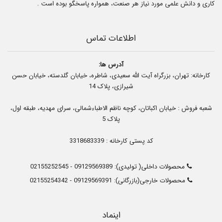
کاری و دانش علمی مورد نیاز هر صنعت، همواره پاسخگو بوده است .
اطلاعات تماس
آدرس ها:
کارخانه: تهران، بزرگراه آیت الله سعیدی، شاطره، خیابان گلدسته، خیابان حسن
شیرازی، پلاک 14
شعبه فروش : خیابان اکباتان، کوچه ناظم الاطباءشمالی، سرای مهدیه، طبقه اول،
پلاک 5
کد پستی کارخانه : 3318683339
محصولات داخلی( تولیدی):
09129569389
-
02155252545
محصولات خارجی(بازرگانی):
09129569391
-
02155254342
اینماد