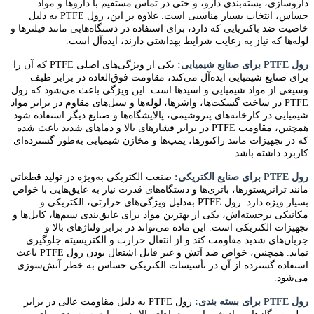
داروسازی، بسته‌بندی دارو، و حتی در تماس مستقیم با داروها و مواد
حساس، انتخاب بسیار مناسبی است. علاوه بر این، رول PTFE به دلیل
خاصیت ضد باکتریایی که دارد، برای استفاده در دستگاه‌هایی مانند فیلترها و
لوله‌ها که نیاز به رعایت شرایط بهداشتی دارند، ایده‌آل است.
رول PTFE برای صنایع شیمیایی:
یکی از ویژگی‌های اصلی PTFE که آن را
برای صنایع شیمیایی ایده‌آل می‌کند، مقاومت فوق‌العاده در برابر طیف
وسیعی از مواد شیمیایی و اسیدها است. این ویژگی باعث می‌شود که رول
PTFE در ساخت گسکت‌ها، واشرها، لوله‌ها و سیل‌های مقاوم در برابر مواد
شیمیایی در کارخانه‌های پتروشیمی، پالایشگاه‌ها و صنایع دیگر استفاده شود.
همچنین، مقاومت PTFE در برابر فشارهای بالا و دماهای شدید باعث شده
که در تجهیزات مانند راکتورها، پمپ‌ها و مخازن شیمیایی به‌طور گسترده‌ای
کاربرد داشته باشد.
رول PTFE برای صنایع الکتریکی:
صنعت الکتریکی به‌ویژه در تولید قطعاتی
مانند ترانزیستورها، باتری‌ها و دستگاه‌های قدرت نیاز به عایق‌هایی با خواص
بسیار ویژه دارد. رول PTFE به‌دلیل ویژگی‌های حرارتی، الکتریکی و
مکانیکی برجسته‌اش، یکی از بهترین مواد برای عایق‌بندی سیم‌ها، کابل‌ها و
تجهیزات الکتریکی است. این ماده می‌تواند در برابر ولتاژهای بالا و
جریان‌های شدید مقاومت کند و از انتقال حرارت و الکتریسیته جلوگیری
نماید. همچنین، خواص ضد آتش و غیر قابل اشتعال بودن رول PTFE باعث
استفاده گسترده از آن در تأسیسات الکتریکی حساس به خطر آتش‌سوزی
می‌شود.
رول PTFE برای بسته‌ بندی:
رول PTFE به‌ دلیل مقاومت عالی در برابر