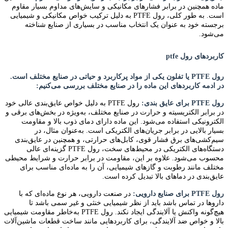
ماده همچنین در برابر فشارهای مکانیکی و سایش‌های مداوم بسیار مقاوم
است. به طور کلی، رول PTFE به دلیل ترکیب خواص مکانیکی و شیمیایی
برجسته خود به عنوان یک انتخاب مناسب در بسیاری از صنایع شناخته
می‌شود
.
کاربردهای رول ptfe
رول PTFE یا تفلون یکی از مواد پرکاربرد و حیاتی در صنایع مختلف است.
در ادمه کاربردهای این ماده را در صنایع مختلف بررسی می‌کنیم:
رول PTFE برای عایق‌ بندی:
رول PTFE به دلیل خواص عایق‌بندی عالی خود
در برابر الکتریسیته و حرارت در صنایع مختلف، به‌ویژه در بخش‌های برقی و
الکترونیکی استفاده می‌شود. این ماده دارای دمای ذوب بالا و مقاومت
بسیار بالایی در برابر جریان‌های الکتریکی است. به‌عنوان مثال، در
سیم‌کشی‌های برق فشار قوی، کابل‌های حرارتی، و همچنین در عایق‌بندی
دستگاه‌های الکتریکی در محیط‌های سخت، رول PTFE گزینه‌ای عالی
محسوب می‌شود. علاوه بر این، مقاومت در برابر حرارت و شرایط محیطی
مختلف مانند رطوبت و گازهای شیمیایی، آن را به ماده‌ای مناسب برای
عایق‌بندی در دماهای بالا تبدیل کرده است.
رول PTFE برای صنایع دارویی:
در صنعت دارویی، هر نوع ماده‌ای که با
داروها در تماس باشد باید از نظر شیمیایی خنثی و غیر سمی باشد تا
هیچ‌گونه واکنش یا آلایندگی ایجاد نکند. رول PTFE به‌خاطر مقاومت شیمیایی
بالا و خواص ضد آلایندگی، برای کاربردهایی مانند ساخت قطعات ماشین‌آلات