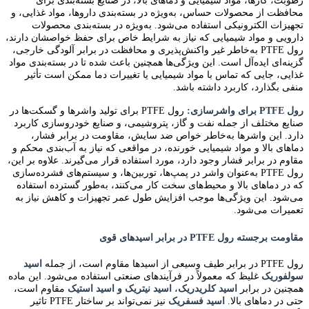
رطوبت، گازها، مواد شیمیایی و دماهای بالا، در صنایع بسته‌بندی برای
محافظت از محصولات حساس، به‌ویژه در بسته‌بندی داروها، مواد غذایی، و
تجهیزات الکترونیکی استفاده می‌شود. به‌ویژه در بسته‌بندی محصولات
دارویی و مواد شیمیایی که نیاز به شرایط خاص برای حفظ خواصشان دارند،
رول PTFE به‌خاطر غیر واکنش‌پذیری و محافظت در برابر آلودگی خارجی،
گزینه‌ای ایده‌آل است. این ویژگی‌ها همچنین باعث شده تا در بسته‌بندی مواد
غذایی، جایی که تماس با مواد شیمیایی یا تغییرات دما ممکن است تأثیر
منفی بگذارد، کاربرد داشته باشد.
رول PTFE برای واشر‌سازی:
رول PTFE برای تولید واشرها و گسکت‌ها در
صنایع مختلف از جمله نفت و گاز، پتروشیمی، و صنایع خودروسازی کاربرد
دارد. این واشرها به‌خاطر خواص ضد سایش، مقاومت در برابر فشار،
دماهای بالا و مواد شیمیایی خورنده، در مواقعی که نیاز به آب‌بندی محکم و
مقاوم در برابر فشار وجود دارد، مورد استفاده قرار می‌گیرند. علاوه بر این،
رول PTFE به‌عنوان واشر در پمپ‌ها، توربین‌ها، و سیستم‌های فشرده‌سازی
که در دماهای بالا و محیط‌های سخت کار می‌کنند، به‌طور گسترده استفاده
می‌شود. این ویژگی‌ها موجب افزایش طول عمر تجهیزات و کاهش نیاز به
تعمیرات
می‌شود
.
مقاومت برجسته رول PTFE در برابر اسیدهای قوی
رول PTFE در برابر طیف وسیعی از اسیدها مقاوم است، از جمله
اسید
سولفوریک
غلیظ که معمولاً در فرآیندهای صنعتی استفاده می‌شود. این ماده
همچنین در برابر
اسید کلریدریک
،
اسید نیتریک و اسید استیک
مقاوم است،
حتی در دماهای بالا.
اسید فسفریک
نیز نمی‌تواند بر ساختار PTFE تاثیر