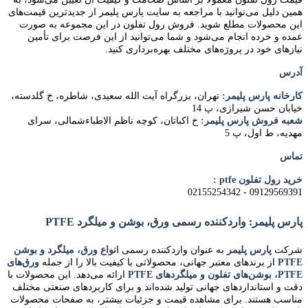
همین دلیل می‌توانید با مراجعه به سایت پارس پلیمر از جدیدترین قیمت‌های
این محصولات مطلع شوید. فروش رول تفلون در این مجموعه به صورت
عمده و خرده انجام می‌شود و شما می‌توانید از این فرصت برای تأمین
نیازهای خود در پروژه‌های مختلف بهره‌برداری کنید.
آدرس
کارخانه پارس پلیمر:
تهران، بزرگراه آیت الله سعیدی، شاطره، خ گلدسته،
خیابان حسن شیرازی، پ 14
شعبه فروش پارس پلیمر:
خ اکباتان، کوچه ناظم الاطباءشمالی، سرای
مهدیه، ط اول، پ 5
تماس
خرید رول تفلون ptfe :
09129569391 - 02155254342
پارس پلیمر: واردکننده رسمی ورق، بوشن و میلگرد PTFE
شرکت
پارس پلیمر
به عنوان واردکننده رسمی ا
نواع ورق، میلگرد و بوشن
PTFE
از برندهای معتبر جهانی، محصولاتی با کیفیت بالا را از جمله
ورق‌های
PTFE، بوشن‌های تفلون و میلگردهای PTFE
ارائه می‌دهد. این محصولات با
دقت و استانداردهای جهانی تولید شده‌اند و برای کاربردهای صنعتی مختلف
مناسب هستند. برای مشاهده قیمت و جزئیات بیشتر، به صفحات محصولات