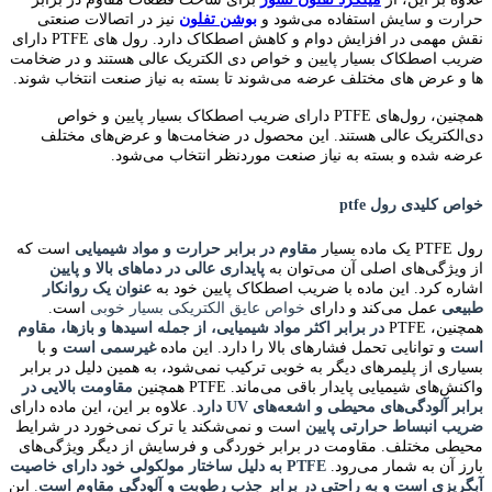
حرارت و سایش استفاده می‌شود و
بوشن تفلون
نیز در اتصالات صنعتی
نقش مهمی در افزایش دوام و کاهش اصطکاک دارد. رول‌ های PTFE دارای
ضریب اصطکاک بسیار پایین و خواص دی‌ الکتریک عالی هستند و در ضخامت‌
ها و عرض‌ های مختلف عرضه می‌شوند تا بسته به نیاز صنعت انتخاب شوند.
همچنین، رول‌های PTFE دارای ضریب اصطکاک بسیار پایین و خواص
دی‌الکتریک عالی هستند. این محصول در ضخامت‌ها و عرض‌های مختلف
عرضه شده و بسته به نیاز صنعت موردنظر انتخاب
می‌شود
.
خواص کلیدی رول ptfe
رول PTFE یک ماده بسیار
مقاوم در برابر حرارت و مواد شیمیایی
است که
از ویژگی‌های اصلی آن می‌توان به
پایداری عالی در دماهای بالا و پایین
اشاره کرد. این ماده با ضریب اصطکاک پایین خود به
عنوان یک روانکار
طبیعی
عمل می‌کند و دارای
خواص عایق الکتریکی بسیار خوبی
است.
همچنین، PTFE
در برابر اکثر مواد شیمیایی، از جمله اسیدها و بازها، مقاوم
است
و توانایی تحمل فشارهای بالا را دارد. این ماده
غیرسمی است
و با
بسیاری از پلیمرهای دیگر به خوبی ترکیب نمی‌شود، به همین دلیل در برابر
واکنش‌های شیمیایی پایدار باقی می‌ماند. PTFE همچنین
مقاومت بالایی در
برابر آلودگی‌های محیطی و اشعه‌های UV دارد
. علاوه بر این، این ماده دارای
ضریب انبساط حرارتی پایین
است و نمی‌شکند یا ترک نمی‌خورد در شرایط
محیطی مختلف. مقاومت در برابر خوردگی و فرسایش از دیگر ویژگی‌های
بارز آن به شمار می‌رود.
PTFE به دلیل ساختار مولکولی خود دارای خاصیت
آبگریزی است و به راحتی در برابر جذب رطوبت و آلودگی مقاوم است
.
این