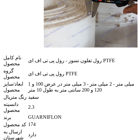
نام کامل
رول تفلون نسوز - رول پی تی اف ای PTFE
محصول
گروه
رول پی تی اف ای PTFE
محصول
1 میلی متر - 2 میلی متر - 3 میلی متر در عرض 100 و
ابعاد/سایز
120 و 200 سانتی متر به طول 10 متر
محصول
سفید
رنگ متریال
دانسیته
2.3
محصول
GUARNIFLON
برند
174
کد محصول
ارسال به
دارد
شهرستان