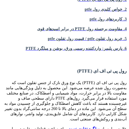
2. خواص کلیدی رول ptfe
3. کاربردهای رول ptfe
4. مقاومت برجسته رول PTFE در برابر اسیدهای قوی
5. خرید رول تفلون ptfe / قیمت رول تفلون ptfe
6. پارس پلیمر: واردکننده رسمی ورق، بوشن و میلگرد PTFE
.
رول پی تی اف ای (PTFE)
رول پی تی اف ای (PTFE) یک نوع ورق نازک از جنس تفلون است که
به‌صورت رول شده عرضه می‌شود. این محصول به دلیل ویژگی‌هایی مانند
مقاومت بالا در برابر حرارت، مواد شیمیایی و اصطکاک، در صنایع مختلف
مورد استفاده قرار می‌گیرد. رول‌های PTFE دارای سطحی صاف و
غیرچسبنده هستند که باعث کاهش اصطکاک و جلوگیری از چسبیدن مواد به
سطح آن می‌شود. این ماده در دمای بالا تا 260 درجه سانتی‌گراد بدون تغییر
شکل کارایی دارد. کاربردهای آن شامل عایق‌بندی، تولید واشر، نوارهای
آب‌بندی و روکش‌های صنعتی است.
علاوه بر این، از
میلگرد تفلون نسوز
برای ساخت قطعات مقاوم در برابر