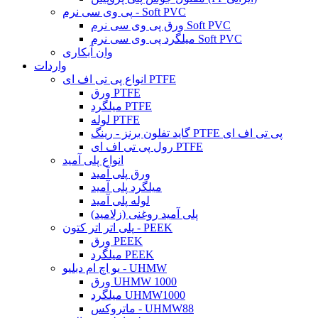
پی وی سی نرم - Soft PVC
ورق پی وی سی نرم Soft PVC
میلگرد پی وی سی نرم Soft PVC
وان آبکاری
واردات
انواع پی تی اف ای PTFE
ورق PTFE
میلگرد PTFE
لوله PTFE
گاید تفلون برنز - رینگ PTFE پی تی اف ای
رول پی تی اف ای PTFE
انواع پلی آمید
ورق پلی آمید
میلگرد پلی آمید
لوله پلی آمید
پلی آمید روغنی (زلامید)
پلی اتر اتر کتون - PEEK
ورق PEEK
میلگرد PEEK
یو اچ ام دبلیو - UHMW
ورق UHMW 1000
میلگرد UHMW1000
ماتروکس - UHMW88