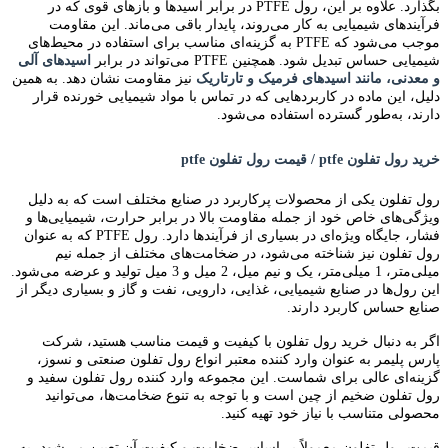
بگذارد. علاوه بر این، رول PTFE در برابر اسیدها و بازهای قوی که در
فرآیندهای شیمیایی به کار می‌روند، پایدار باقی می‌ماند. این مقاومت
موجب می‌شود که PTFE به گزینه‌ای مناسب برای استفاده در محیط‌های
شیمیایی حساس تبدیل شود. همچنین PTFE می‌تواند در برابر
اسیدهای آلی
و معدنی، مانند اسیدهای فرمیک و تارتاریک
نیز مقاومت نشان دهد. به همین
دلیل، این ماده در کاربردهایی که در تماس با مواد شیمیایی خورنده قرار
دارند، به‌طور گسترده استفاده
می‌شود
.
خرید رول تفلون ptfe / قیمت رول تفلون ptfe
رول تفلون یکی از محصولات پرکاربرد در صنایع مختلف است که به دلیل
ویژگی‌های خاص خود از جمله مقاومت بالا در برابر حرارت، شیمیایی‌ها و
فشار، جایگاه ویژه‌ای در بسیاری از فرآیندها دارد. رول PTFE که به عنوان
رول تفلون نیز شناخته می‌شود، در ضخامت‌های مختلف از جمله نیم
میلی‌متر، 1 میلی‌متر، یک و نیم میل، 2 میل و 3 میل تولید و عرضه می‌شود.
این رول‌ها در صنایع شیمیایی، غذایی، دارویی، نفت و گاز و بسیاری دیگر از
صنایع حساس کاربرد دارند.
اگر به دنبال خرید رول تفلون با کیفیت و قیمت مناسب هستید، شرکت
پارس پلیمر به عنوان وارد کننده معتبر انواع رول تفلون صنعتی و نسوز،
گزینه‌ای عالی برای شماست. این مجموعه وارد کننده رول تفلون سفید و
رول تفلون ضخیم از چین است و با توجه به تنوع ضخامت‌ها، می‌توانید
محصولی متناسب با نیاز خود تهیه کنید.
قیمت رول تفلون معمولاً بر اساس ضخامت و کیفیت آن تعیین می‌شود، به